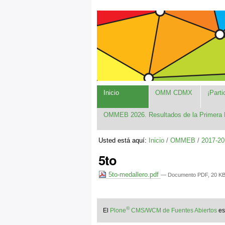
Cambiar
Herramientas
Navegación
a
Personales
contenido.
|
Saltar
a
navegación
Inicio
OMM CDMX
¡Parti
OMMEB 2026. Resultados de la Primera 
Usted está aquí:
Inicio
/
OMMEB
/
2017-20
5to
5to-medallero.pdf
— Documento PDF, 20 KB 
®
El
Plone
CMS/WCM de Fuentes Abiertos
e