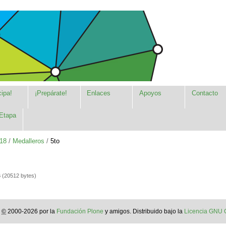
cipa!
¡Prepárate!
Enlaces
Apoyos
Contacto
Etapa
18
/
Medalleros
/
5to
(20512 bytes)
s
©
2000-2026 por la
Fundación Plone
y amigos. Distribuido bajo la
Licencia GNU