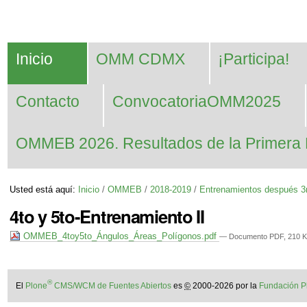
Cambiar
Herramientas
Navegación
a
Personales
contenido.
Inicio
OMM CDMX
¡Participa!
|
Saltar
Contacto
ConvocatoriaOMM2025
a
navegación
OMMEB 2026. Resultados de la Primera 
Usted está aquí:
Inicio
/
OMMEB
/
2018-2019
/
Entrenamientos después 3
4to y 5to-Entrenamiento II
OMMEB_4toy5to_Ángulos_Áreas_Polígonos.pdf
— Documento PDF, 210 K
®
El
Plone
CMS/WCM de Fuentes Abiertos
es
©
2000-2026 por la
Fundación P