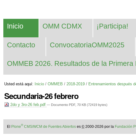
Cambiar
Herramientas
Navegación
a
Personales
contenido.
Inicio
OMM CDMX
¡Participa!
|
Saltar
Contacto
ConvocatoriaOMM2025
a
navegación
OMMEB 2026. Resultados de la Primera 
Usted está aquí:
Inicio
/
OMMEB
/
2018-2019
/
Entrenamientos después d
Secundaria-26 febrero
2do y 3ro-26 feb.pdf
— Documento PDF, 70 KB (72419 bytes)
®
El
Plone
CMS/WCM de Fuentes Abiertos
es
©
2000-2026 por la
Fundación P