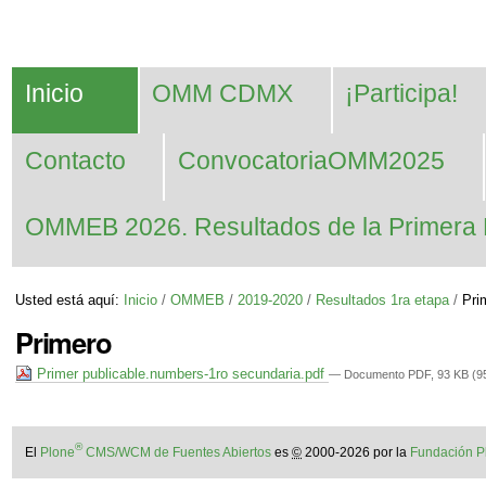
Cambiar
Herramientas
Navegación
a
Personales
contenido.
Inicio
OMM CDMX
¡Participa!
|
Saltar
Contacto
ConvocatoriaOMM2025
a
navegación
OMMEB 2026. Resultados de la Primera 
Usted está aquí:
Inicio
/
OMMEB
/
2019-2020
/
Resultados 1ra etapa
/
Pri
Primero
Primer publicable.numbers-1ro secundaria.pdf
— Documento PDF, 93 KB (95
®
El
Plone
CMS/WCM de Fuentes Abiertos
es
©
2000-2026 por la
Fundación P