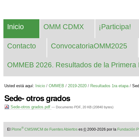
Cambiar
Herramientas
Navegación
a
Personales
contenido.
Inicio
OMM CDMX
¡Participa!
|
Saltar
Contacto
ConvocatoriaOMM2025
a
navegación
OMMEB 2026. Resultados de la Primera 
Usted está aquí:
Inicio
/
OMMEB
/
2019-2020
/
Resultados 1ra etapa
/
Sed
Sede- otros grados
Sede-otros grados.pdf
— Documento PDF, 20 KB (20840 bytes)
®
El
Plone
CMS/WCM de Fuentes Abiertos
es
©
2000-2026 por la
Fundación P