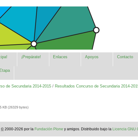
cipa!
¡Prepárate!
Enlaces
Apoyos
Contacto
Etapa
so de Secundaria 2014-2015
/
Resultados Concurso de Secundaria 2014-201
 KB (26329 bytes)
s
©
2000-2026 por la
Fundación Plone
y amigos. Distribuido bajo la
Licencia GNU