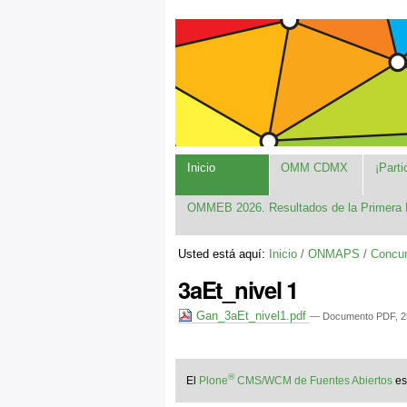
Cambiar
Herramientas
Navegación
a
Personales
contenido.
|
Saltar
a
navegación
Inicio
OMM CDMX
¡Parti
OMMEB 2026. Resultados de la Primera 
Usted está aquí:
Inicio
/
ONMAPS
/
Concur
3aEt_nivel 1
Gan_3aEt_nivel1.pdf
— Documento PDF, 25
®
El
Plone
CMS/WCM de Fuentes Abiertos
e