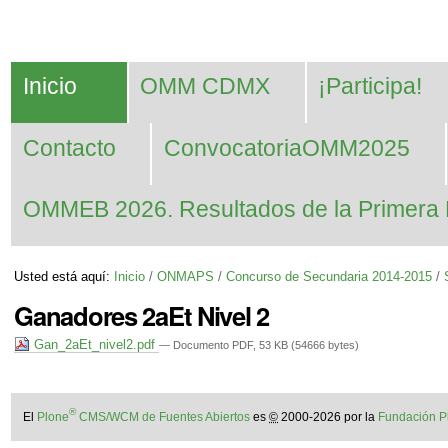
Cambiar
Herramientas
Navegación
a
Personales
contenido.
Inicio
OMM CDMX
¡Participa!
|
Saltar
Contacto
ConvocatoriaOMM2025
a
navegación
OMMEB 2026. Resultados de la Primera 
Usted está aquí:
Inicio
/
ONMAPS
/
Concurso de Secundaria 2014-2015
/
Ganadores 2aEt Nivel 2
Gan_2aEt_nivel2.pdf
— Documento PDF, 53 KB (54666 bytes)
®
El
Plone
CMS/WCM de Fuentes Abiertos
es
©
2000-2026 por la
Fundación P