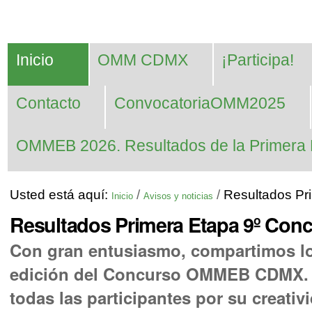
Cambiar
Herramientas
Navegación
a
Personales
contenido.
Inicio
OMM CDMX
¡Participa!
|
Saltar
Contacto
ConvocatoriaOMM2025
a
navegación
OMMEB 2026. Resultados de la Primera 
Usted está aquí:
/
/
Resultados P
Inicio
Avisos y noticias
Resultados Primera Etapa 9º C
Con gran entusiasmo, compartimos los
edición del Concurso OMMEB CDMX. 
todas las participantes por su creativ