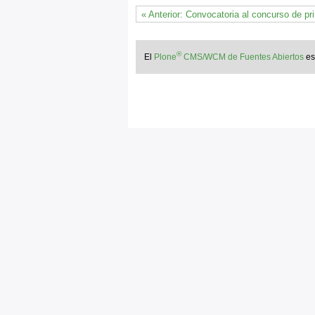
« Anterior: Convocatoria al concurso de p
®
El
Plone
CMS/WCM de Fuentes Abiertos
e