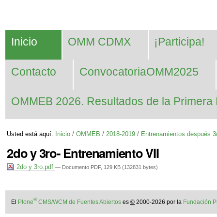
Cambiar
Herramientas
Navegación
a
Personales
contenido.
Inicio
OMM CDMX
¡Participa!
|
Saltar
Contacto
ConvocatoriaOMM2025
a
navegación
OMMEB 2026. Resultados de la Primera 
Usted está aquí:
Inicio
/
OMMEB
/
2018-2019
/
Entrenamientos después 3
2do y 3ro- Entrenamiento VII
2do y 3ro.pdf
— Documento PDF, 129 KB (132831 bytes)
®
El
Plone
CMS/WCM de Fuentes Abiertos
es
©
2000-2026 por la
Fundación P